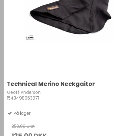
Technical Merino Neckgaitor
Geoff Anderson
1543498063071
På lager
250,00 DKK
125,00 DKK