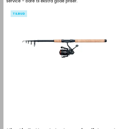
service – bare til ekstra gode priser.
TILBUD