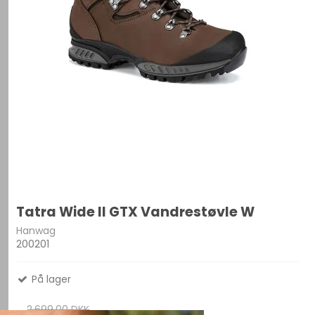
Tatra Wide II GTX Vandrestøvle W
Hanwag
200201
På lager
2.699,00 DKK