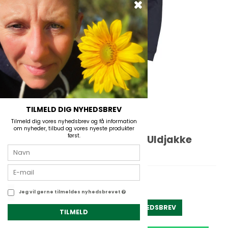
TILMELD DIG NYHEDSBREV
Tilmeld dig vores nyhedsbrev og få information
om nyheder, tilbud og vores nyeste produkter
først.
Ivanhoe Hadar Full Zip WB Uldjakke
Ivanhoe
På lager
Jeg vil gerne tilmeldes nyhedsbrevet
1.799,00 DKK
TILMELD NYHEDSBREV
TILMELD
899,00 DKK