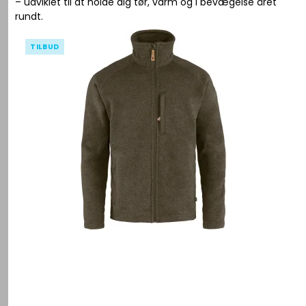
– udviklet til at holde dig tør, varm og i bevægelse året
rundt.
TILBUD