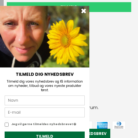
TILMELD
Outdoor i Centrum
Perlegade 44
6400 Sønderborg, Danmark
Telefonnr.
(+45) 74 43 53 55
E-mail
TILMELD DIG NYHEDSBREV
Tilmeld dig vores nyhedsbrev og få information
om nyheder, tilbud og vores nyeste produkter
først.
2026 © Outdoor i Centrum.
CVR-nummer: 21672742
Jeg vil gerne tilmeldes nyhedsbrevet
TILMELD NYHEDSBREV
TILMELD