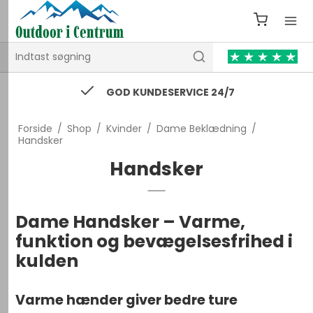
74 43 53 55 / kontakt@outdooricentrum.dk
Forside
/
Shop
/
Kvinder
/
Dame Beklædning
/
Handsker
Handsker
Dame Handsker – Varme,
funktion og bevægelsesfrihed i
kulden
Varme hænder giver bedre ture