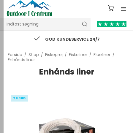
74 43 53 55 / kontakt@outdooricentrum.dk
Forside
/
Shop
/
Fiskegrej
/
Fiskeliner
/
Flueliner
/
Enhånds liner
Enhånds liner
TILBUD