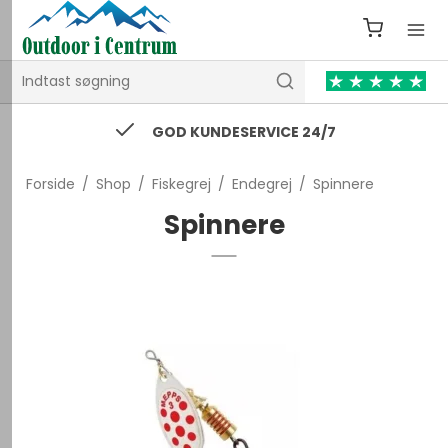
74 43 53 55 / kontakt@outdooricentrum.dk
Forside
/
Shop
/
Fiskegrej
/
Endegrej
/
Spinnere
Spinnere