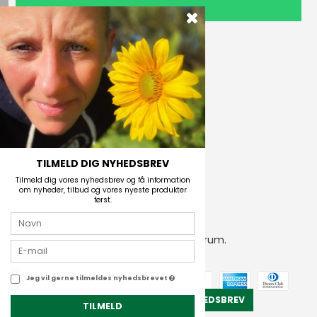
TILMELD
Outdoor i Centrum
Perlegade 44
6400 Sønderborg, Danmark
Telefonnr.
(+45) 74 43 53 55
E-mail
TILMELD DIG NYHEDSBREV
Tilmeld dig vores nyhedsbrev og få information
om nyheder, tilbud og vores nyeste produkter
først.
2026 © Outdoor i Centrum.
CVR-nummer: 21672742
Jeg vil gerne tilmeldes nyhedsbrevet
TILMELD NYHEDSBREV
TILMELD