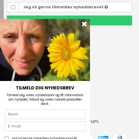
Jeg vil gerne tilmeldes nyhedsbrevet
TILMELD
Outdoor i Centrum
Perlegade 44
6400 Sønderborg, Danmark
Telefonnr.
(+45) 74 43 53 55
E-mail
TILMELD DIG NYHEDSBREV
Tilmeld dig vores nyhedsbrev og få information
om nyheder, tilbud og vores nyeste produkter
først.
2026 © Outdoor i Centrum.
CVR-nummer: 21672742
Jeg vil gerne tilmeldes nyhedsbrevet