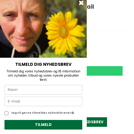
Fjällräven Abisko Hybrid Trail
Vandrebukser Women
Fjällräven
På lager
1.799,00 DKK
1.440,00 DKK
TILMELD DIG NYHEDSBREV
VIS PRODUKT
Tilmeld dig vores nyhedsbrev og få information
om nyheder, tilbud og vores nyeste produkter
først.
TILBUD
Jeg vil gerne tilmeldes nyhedsbrevet
TILMELD NYHEDSBREV
TILMELD