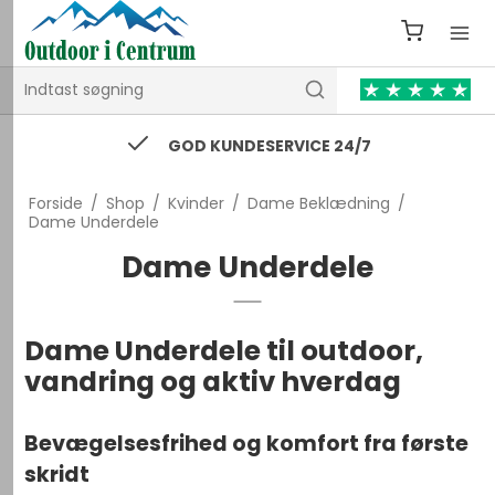
74 43 53 55 / kontakt@outdooricentrum.dk
Forside
/
Shop
/
Kvinder
/
Dame Beklædning
/
Dame Underdele
Dame Underdele
Dame Underdele til outdoor,
vandring og aktiv hverdag
Bevægelsesfrihed og komfort fra første
skridt