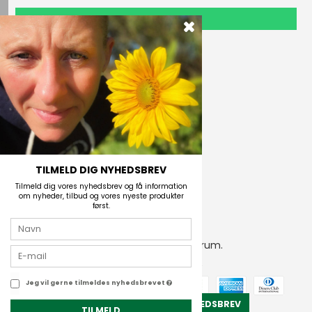
TILMELD
Outdoor i Centrum
Perlegade 44
6400 Sønderborg, Danmark
Telefonnr.
(+45) 74 43 53 55
E-mail
TILMELD DIG NYHEDSBREV
Tilmeld dig vores nyhedsbrev og få information
om nyheder, tilbud og vores nyeste produkter
først.
2026 © Outdoor i Centrum.
CVR-nummer: 21672742
Jeg vil gerne tilmeldes nyhedsbrevet
TILMELD NYHEDSBREV
TILMELD