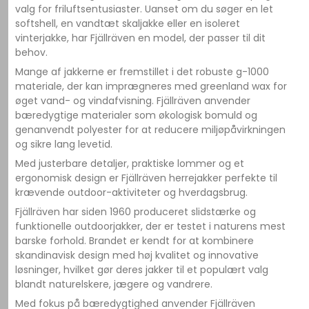
valg for friluftsentusiaster. Uanset om du søger en let
softshell, en vandtæt skaljakke eller en isoleret
vinterjakke, har Fjällräven en model, der passer til dit
behov.
Mange af jakkerne er fremstillet i det robuste g-1000
materiale, der kan imprægneres med greenland wax for
øget vand- og vindafvisning. Fjällräven anvender
bæredygtige materialer som økologisk bomuld og
genanvendt polyester for at reducere miljøpåvirkningen
og sikre lang levetid.
Med justerbare detaljer, praktiske lommer og et
ergonomisk design er Fjällräven herrejakker perfekte til
krævende outdoor-aktiviteter og hverdagsbrug.
Fjällräven har siden 1960 produceret slidstærke og
funktionelle outdoorjakker, der er testet i naturens mest
barske forhold. Brandet er kendt for at kombinere
skandinavisk design med høj kvalitet og innovative
løsninger, hvilket gør deres jakker til et populært valg
blandt naturelskere, jægere og vandrere.
Med fokus på bæredygtighed anvender Fjällräven