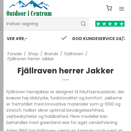
GOD KUNDESERVICE 24/7
Forside
/
Shop
/
Brands
/
Fjällräven
/
Fjällraven herrer Jakker
Fjällraven herrer Jakker
Fjällräven herrejakker er designet til friluftsentusiaster, der
kræver høj slidstyrke, funktionalitet og komfort. Jakkerne
er fremstillet med innovative materialer som g-1000 og
stretch, hvilket sikrer optimal bevægelsesfrihed,
vejrbeskyttelse og holdbarhed. Flere modeller kan
behandles med greenland wax for øget vandafvisning.
Siden 1960 har Fjällräven været en førende producent af