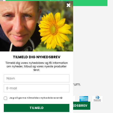
TILMELD
Outdoor i Centrum
Perlegade 44
6400 Sønderborg, Danmark
Telefonnr.
(+45) 74 43 53 55
E-mail
TILMELD DIG NYHEDSBREV
Tilmeld dig vores nyhedsbrev og få information
om nyheder, tilbud og vores nyeste produkter
først.
2026 © Outdoor i Centrum.
CVR-nummer: 21672742
Jeg vil gerne tilmeldes nyhedsbrevet
TILMELD NYHEDSBREV
TILMELD