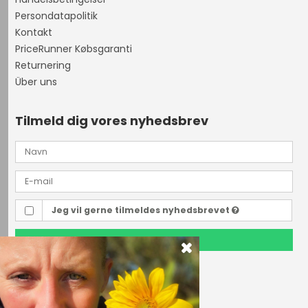
Persondatapolitik
Kontakt
PriceRunner Købsgaranti
Returnering
Über uns
Tilmeld dig vores nyhedsbrev
Jeg vil gerne tilmeldes nyhedsbrevet
TILMELD
Outdoor i Centrum
Perlegade 44