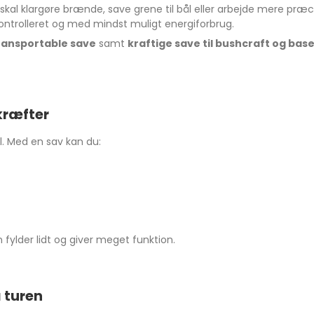
skal klargøre brænde, save grene til bål eller arbejde mere præc
 kontrolleret og med mindst muligt energiforbrug.
ransportable save
samt
kraftige save til bushcraft og ba
 kræfter
l. Med en sav kan du:
 fylder lidt og giver meget funktion.
å turen