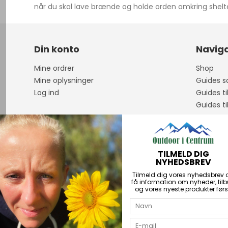
når du skal lave brænde og holde orden omkring shelter 
Din konto
Naviga
Mine ordrer
Shop
Mine oplysninger
Guides sa
Log ind
Guides ti
Guides ti
Om os
Åbningst
Guidet F
TILMELD DIG
Handelsb
NYHEDSBREV
Personda
Tilmeld dig vores nyhedsbrev 
Kontakt
få information om nyheder, til
og vores nyeste produkter førs
PriceRun
Returner
Über uns