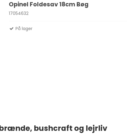
Opinel Foldesav 18cm Bøg
17054632
Madlavnings systemer -
På lager
Stormkøkken
Fletliner
Æsker
Pander-Gryder
Flueliner
Bestik
Monofil liner
ter
Termokande - og Krus
forfangsliner
Kølebokse
Tur Mad
Se alle
 brænde, bushcraft og lejrliv