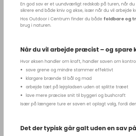
En god sav er et uundværligt redskab på turen, når du 
sikrere end både kniv og økse, især når du vil arbejde
Hos Outdoor i Centrum finder du både
foldbare og t
brug i naturen.
Når du vil arbejde præcist – og spare
Hvor øksen handler om kraft, handler saven om kontro
save grene og mindre stammer effektivt
klargøre brænde til bål og mad
arbejde tæt på lejrpladsen uden at splitte træet
lave mere præcise snit til byggeri og bushcraft
Især på længere ture er saven et oplagt valg, fordi den
Det der typisk går galt uden en sav p