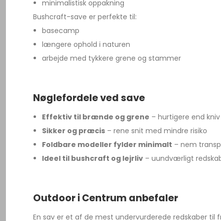
minimalistisk oppakning
Bushcraft-save er perfekte til:
basecamp
længere ophold i naturen
arbejde med tykkere grene og stammer
Nøglefordele ved save
Effektiv til brænde og grene
– hurtigere end kniv
Sikker og præcis
– rene snit med mindre risiko
Foldbare modeller fylder minimalt
– nem transpo
Ideel til bushcraft og lejrliv
– uundværligt redska
Outdoor i Centrum anbefaler
En sav er et af de mest undervurderede redskaber til fr