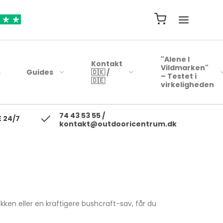
"Alene I
Kontakt
Vildmarken"
s
Guides
🇩🇰 /
– Testet i
🇩🇪
virkeligheden
74 43 53 55 /
ejsehåndklæder
Blink
 24/7
kontakt@outdooricentrum.dk
Telte
Beklædning
rybags
Kyst woblere
Liggeunderlag
Fodtøj
r
earbags
Ul blink - wobler
Soveposer
ejsetasker
Skewobler
Rygsæk
ersonlig Pleje
Gennemløbs blink /
Woblerer
Kogegrej
kken eller en kraftigere bushcraft-sav, får du
Jerkbaits
Mad til turen