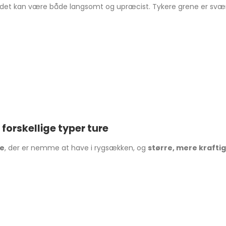
n det kan være både langsomt og upræcist. Tykere grene er svær
forskellige typer ture
ve
, der er nemme at have i rygsækken, og
større, mere krafti