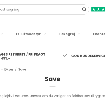
Friluftsudstyr
Fiskegrej
Event
AGES RETURRET / FRI FRAGT
tte Jakker
Langtidsholdbar Mad
Spinnehjul
Vandrestave
Fiskejakker
R
GOD KUNDESERVICE
 499,-
Regnjakker
er
kser
Vand
Multihjul
Drikke udstyr
Fiskeveste
D
Regnbukser
 - Økser
/
Save
ænger
ag
Nødradio
Fluehjul
Tilbehør
Waders / Vadestøvle
G
g
Regnslag
Save
il
æt
Strøm
Baitrunner Hjul
Fiske bukser
R
Regnsæt
Skjorter
P
 varme
Stænger
Skaljakker
T-shirt
og lejrliv i naturen. Uanset om du vælger en foldbar sav til rygsæ
Se alle