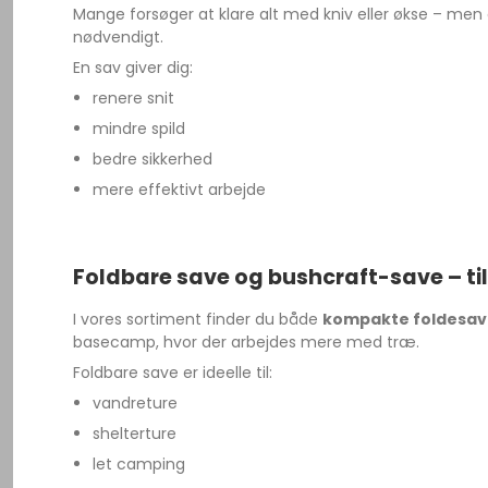
Mange forsøger at klare alt med kniv eller økse – me
nødvendigt.
En sav giver dig:
renere snit
mindre spild
bedre sikkerhed
mere effektivt arbejde
Foldbare save og bushcraft-save – til 
I vores sortiment finder du både
kompakte foldesa
basecamp, hvor der arbejdes mere med træ.
Foldbare save er ideelle til:
vandreture
shelterture
let camping