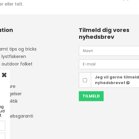
eller telt.
tion
Tilmeld dig vores
nyhedsbrev
mt tips og tricks
l lystfiskeren
l outdoor folket
Jeg vil gerne tilmel
ider
nyhedsbrevet
isketure
etingelser
TILMELD
tapolitik
og
bud
t.
ner Købsgaranti
ing