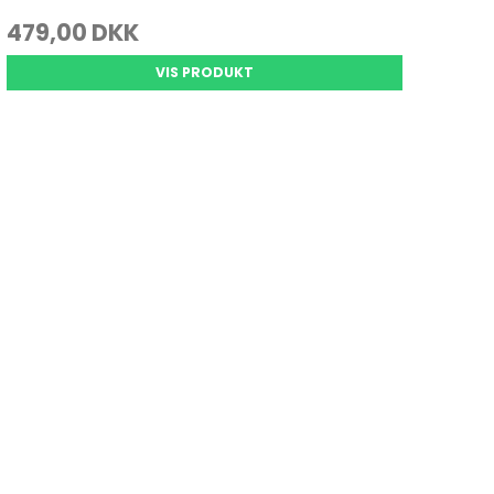
Se alle
479,00 DKK
VIS PRODUKT
Gedde Fiskeri
Liggeunderlag
Smartwatches
Fiskegrej til hele familien
Soveposer
Ekkoloder/Kortplotter
Kyst Fiskeri
Rygsæk
Håndholdt
Kaffe
Kommunikation
Kaffe
LiveScope
Transducere
Garmin Elmotorer
Se alle