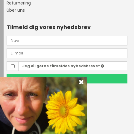
Returnering
Über uns
Tilmeld dig vores nyhedsbrev
Jeg vil gerne tilmeldes nyhedsbrevet
TILMELD
Outdoor i Centrum
Perlegade 44
6400 Sønderborg, Danmark
Telefonnr.
(+45) 74 43 53 55