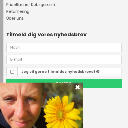
PriceRunner Købsgaranti
Returnering
Über uns
Tilmeld dig vores nyhedsbrev
Jeg vil gerne tilmeldes nyhedsbrevet
TILMELD
Outdoor i Centrum
Perlegade 44
6400 Sønderborg, Danmark
Telefonnr.