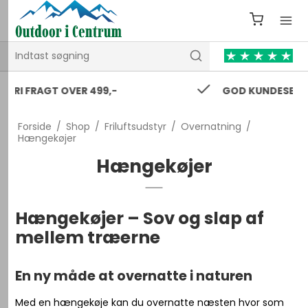
GOD KUNDESERVICE 24/7
Forside
/
Shop
/
Friluftsudstyr
/
Overnatning
/
Hængekøjer
Hængekøjer
Hængekøjer – Sov og slap af
mellem træerne
En ny måde at overnatte i naturen
Med en hængekøje kan du overnatte næsten hvor som