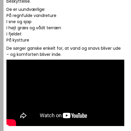
beskyttelse.
De er uundværlige:
På regnfulde vandreture
I sne og sjap
I højt græs og vådt terræn
I fjeldet
På kystture
De sørger ganske enkelt for, at vand og snavs bliver ude
– og komforten bliver inde.