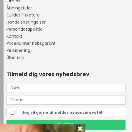
Om os
Åbningstider
Guidet Fisketure
Handelsbetingelser
Persondatapolitik
Kontakt
PriceRunner Købsgaranti
Returnering
Über uns
Tilmeld dig vores nyhedsbrev
Jeg vil gerne tilmeldes nyhedsbrevet
TILMELD