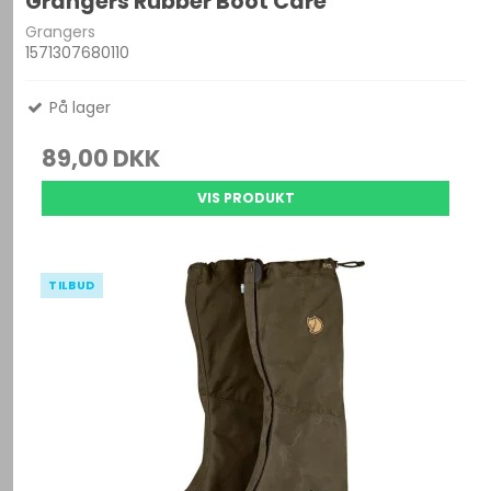
Grangers Rubber Boot Care
Grangers
1571307680110
På lager
89,00 DKK
VIS PRODUKT
TILBUD