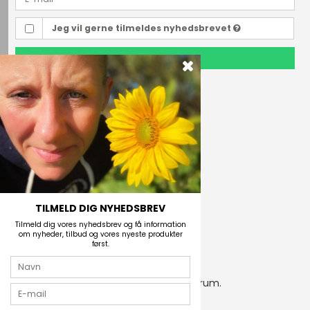
Jeg vil gerne tilmeldes nyhedsbrevet
TILMELD
Outdoor i Centrum
Perlegade 44
6400 Sønderborg, Danmark
Telefonnr.
(+45) 74 43 53 55
E-mail
TILMELD DIG NYHEDSBREV
Tilmeld dig vores nyhedsbrev og få information
om nyheder, tilbud og vores nyeste produkter
først.
2026 © Outdoor i Centrum.
CVR-nummer: 21672742