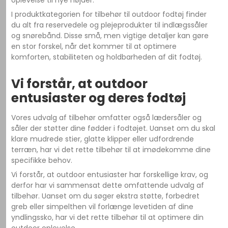
oplevelse til nye højder.
I produktkategorien for tilbehør til outdoor fodtøj finder
du alt fra reservedele og plejeprodukter til indlægssåler
og snørebånd. Disse små, men vigtige detaljer kan gøre
en stor forskel, når det kommer til at optimere
komforten, stabiliteten og holdbarheden af dit fodtøj.
Vi forstår, at outdoor
entusiaster og deres fodtøj
Vores udvalg af tilbehør omfatter også lædersåler og
såler der støtter dine fødder i fodtøjet. Uanset om du skal
klare mudrede stier, glatte klipper eller udfordrende
terræn, har vi det rette tilbehør til at imødekomme dine
specifikke behov.
Vi forstår, at outdoor entusiaster har forskellige krav, og
derfor har vi sammensat dette omfattende udvalg af
tilbehør. Uanset om du søger ekstra støtte, forbedret
greb eller simpelthen vil forlænge levetiden af dine
yndlingssko, har vi det rette tilbehør til at optimere din