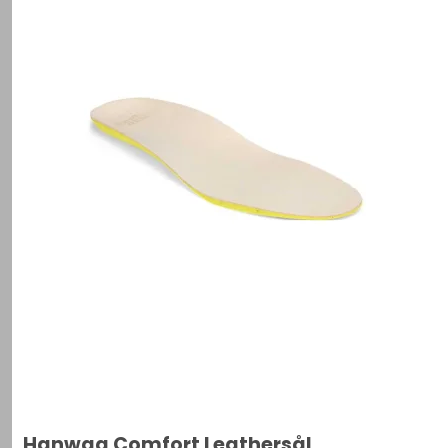
Hanwag Comfort Leathersål