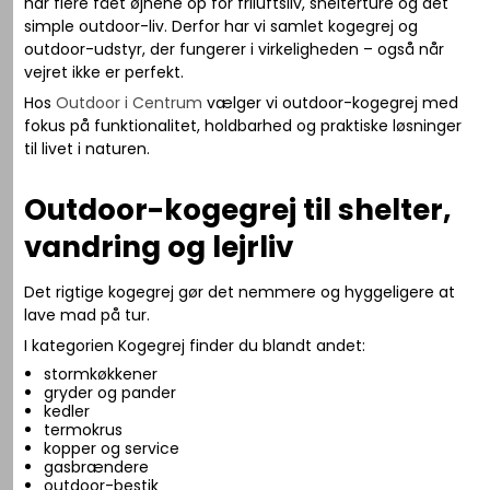
har flere fået øjnene op for friluftsliv, shelterture og det
simple outdoor-liv. Derfor har vi samlet kogegrej og
outdoor-udstyr, der fungerer i virkeligheden – også når
vejret ikke er perfekt.
Hos
Outdoor i Centrum
vælger vi outdoor-kogegrej med
fokus på funktionalitet, holdbarhed og praktiske løsninger
til livet i naturen.
Outdoor-kogegrej til shelter,
vandring og lejrliv
Det rigtige kogegrej gør det nemmere og hyggeligere at
lave mad på tur.
I kategorien Kogegrej finder du blandt andet:
stormkøkkener
gryder og pander
kedler
termokrus
kopper og service
gasbrændere
outdoor-bestik