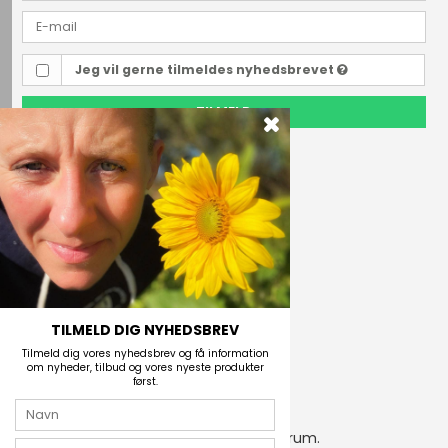
Jeg vil gerne tilmeldes nyhedsbrevet
TILMELD
Outdoor i Centrum
Perlegade 44
6400 Sønderborg, Danmark
Telefonnr.
(+45) 74 43 53 55
E-mail
TILMELD DIG NYHEDSBREV
Tilmeld dig vores nyhedsbrev og få information
om nyheder, tilbud og vores nyeste produkter
først.
2026 © Outdoor i Centrum.