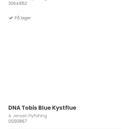
30649152
På lager
Madlavnings systemer -
Stormkøkken
Fletliner
Æsker
Pander-Gryder
Flueliner
Bestik
Monofil liner
ter
Termokande - og Krus
forfangsliner
Kølebokse
Tur Mad
Se alle
DNA Tobis Blue Kystflue
A. Jensen Flyfishing
01293867