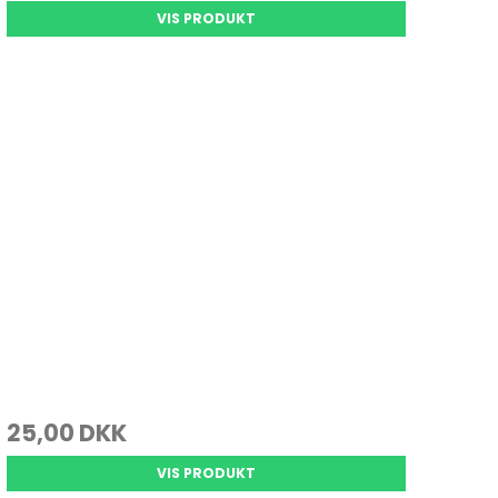
Se alle
VIS PRODUKT
Gedde Fiskeri
Liggeunderlag
Smartwatches
Fiskegrej til hele familien
Soveposer
Ekkoloder/Kortplotter
Kyst Fiskeri
Rygsæk
Håndholdt
Kaffe
Kommunikation
Kaffe
LiveScope
Transducere
Garmin Elmotorer
Se alle
25,00 DKK
VIS PRODUKT