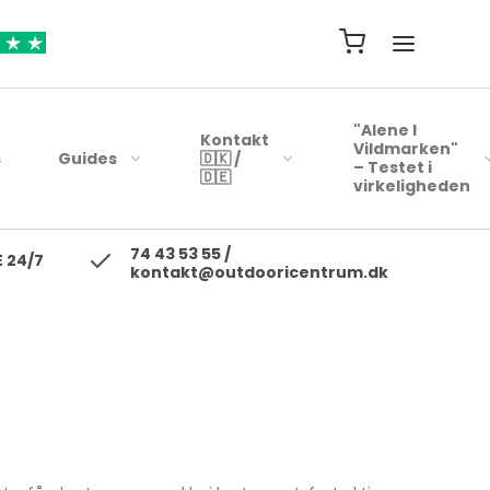
"Alene I
Kontakt
Vildmarken"
s
Guides
🇩🇰 /
– Testet i
🇩🇪
virkeligheden
74 43 53 55 /
ejsehåndklæder
Blink
 24/7
kontakt@outdooricentrum.dk
Telte
Beklædning
rybags
Kyst woblere
Liggeunderlag
Fodtøj
r
earbags
Ul blink - wobler
Soveposer
ejsetasker
Skewobler
Rygsæk
ersonlig Pleje
Gennemløbs blink /
Woblerer
Kogegrej
Jerkbaits
Mad til turen