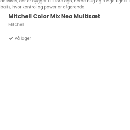
efiskeri, der er bygget til store agn, hårde hug og tunge fights
imbaits, hvor kontrol og power er afgørende.
Mitchell Color Mix Neo Multisæt
Madlavnings systemer -
Mitchell
Stormkøkken
Fletliner
Æsker
Pander-Gryder
Flueliner
På lager
Bestik
Monofil liner
ter
Termokande - og Krus
forfangsliner
Kølebokse
Tur Mad
Se alle