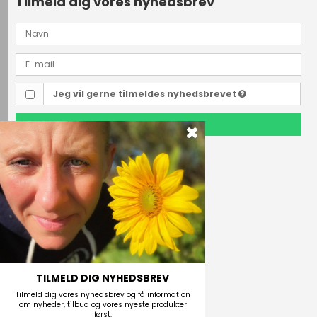
Tilmeld dig vores nyhedsbrev
Jeg vil gerne tilmeldes nyhedsbrevet
TILMELD
Outdoor i Centrum
Perlegade 44
6400 Sønderborg, Danmark
Telefonnr.
(+45) 74 43 53 55
E-mail
TILMELD DIG NYHEDSBREV
Tilmeld dig vores nyhedsbrev og få information
om nyheder, tilbud og vores nyeste produkter
først.