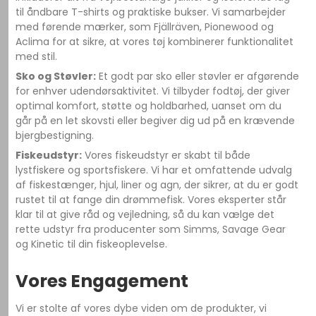
til åndbare T-shirts og praktiske bukser. Vi samarbejder
med førende mærker, som Fjällräven, Pionewood og
Aclima for at sikre, at vores tøj kombinerer funktionalitet
med stil.
Sko og Støvler:
Et godt par sko eller støvler er afgørende
for enhver udendørsaktivitet. Vi tilbyder fodtøj, der giver
optimal komfort, støtte og holdbarhed, uanset om du
går på en let skovsti eller begiver dig ud på en krævende
bjergbestigning.
Fiskeudstyr:
Vores fiskeudstyr er skabt til både
lystfiskere og sportsfiskere. Vi har et omfattende udvalg
af fiskestænger, hjul, liner og agn, der sikrer, at du er godt
rustet til at fange din drømmefisk. Vores eksperter står
klar til at give råd og vejledning, så du kan vælge det
rette udstyr fra producenter som Simms, Savage Gear
og Kinetic til din fiskeoplevelse.
Vores Engagement
Vi er stolte af vores dybe viden om de produkter, vi