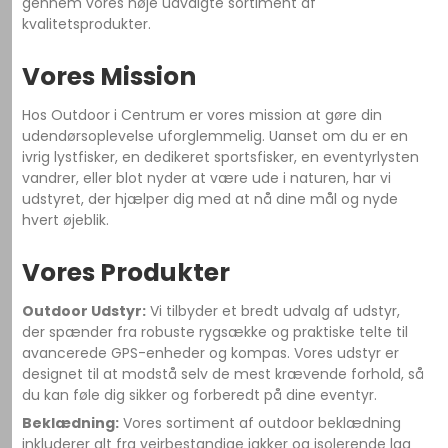
gennem vores nøje udvalgte sortiment af
kvalitetsprodukter.
Vores Mission
Hos Outdoor i Centrum er vores mission at gøre din
udendørsoplevelse uforglemmelig. Uanset om du er en
ivrig lystfisker, en dedikeret sportsfisker, en eventyrlysten
vandrer, eller blot nyder at være ude i naturen, har vi
udstyret, der hjælper dig med at nå dine mål og nyde
hvert øjeblik.
Vores Produkter
Outdoor Udstyr:
Vi tilbyder et bredt udvalg af udstyr,
der spænder fra robuste rygsække og praktiske telte til
avancerede GPS-enheder og kompas. Vores udstyr er
designet til at modstå selv de mest krævende forhold, så
du kan føle dig sikker og forberedt på dine eventyr.
Beklædning:
Vores sortiment af outdoor beklædning
inkluderer alt fra vejrbestandige jakker og isolerende lag