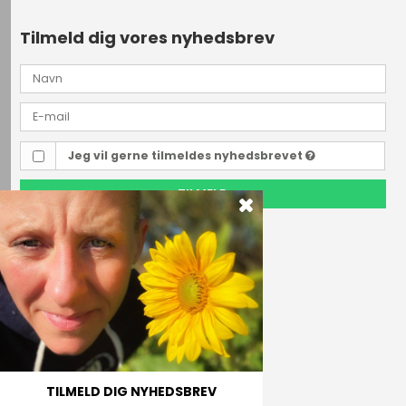
Tilmeld dig vores nyhedsbrev
Jeg vil gerne tilmeldes nyhedsbrevet
TILMELD
Outdoor i Centrum
Perlegade 44
6400 Sønderborg, Danmark
Telefonnr.
(+45) 74 43 53 55
E-mail
TILMELD DIG NYHEDSBREV