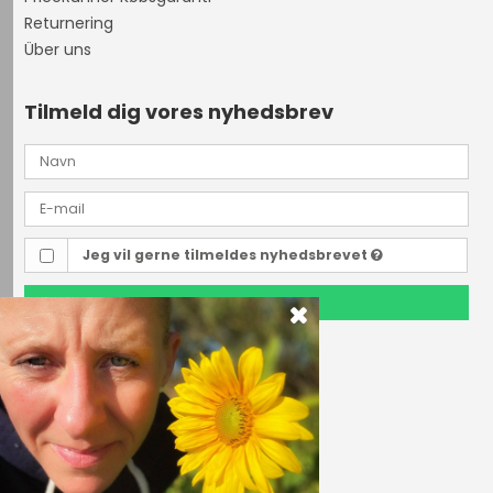
Returnering
Über uns
Tilmeld dig vores nyhedsbrev
Jeg vil gerne tilmeldes nyhedsbrevet
TILMELD
Outdoor i Centrum
Perlegade 44
6400 Sønderborg, Danmark
Telefonnr.
(+45) 74 43 53 55