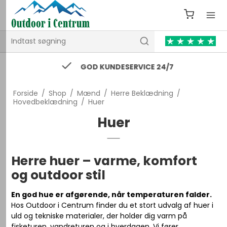
GOD KUNDESERVICE 24/7
Forside
/
Shop
/
Mænd
/
Herre Beklædning
/
Hovedbeklædning
/
Huer
Huer
Herre huer – varme, komfort
og outdoor stil
En god hue er afgørende, når temperaturen falder.
Hos Outdoor i Centrum finder du et stort udvalg af huer i
uld og tekniske materialer, der holder dig varm på
fisketuren, vandreturen og i hverdagen. Vi fører