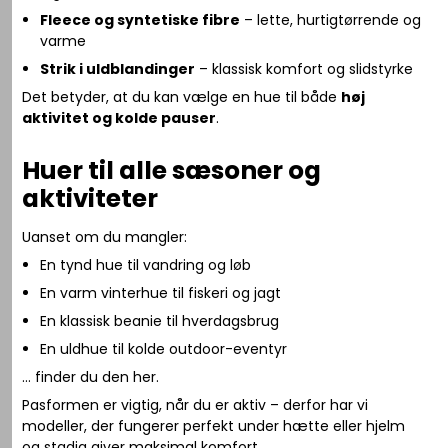
Fleece og syntetiske fibre
– lette, hurtigtørrende og
varme
Strik i uldblandinger
– klassisk komfort og slidstyrke
Det betyder, at du kan vælge en hue til både
høj
aktivitet og kolde pauser
.
Huer til alle sæsoner og
aktiviteter
Uanset om du mangler:
En tynd hue til vandring og løb
En varm vinterhue til fiskeri og jagt
En klassisk beanie til hverdagsbrug
En uldhue til kolde outdoor-eventyr
… finder du den her.
Pasformen er vigtig, når du er aktiv – derfor har vi
modeller, der fungerer perfekt under hætte eller hjelm
og stadig giver maksimal komfort.