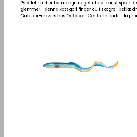
Se alle
Geddefiskeri er for mange noget af det mest spændende
Herre Vandresko
glemmer. I denne kategori finder du fiskegrej, beklædni
Herre Vandrestøvler
Outdoor-univers hos
Outdoor i Centrum
finder du prod
Gummistøvler
Lygter - Pandelygter
Dame Vandresko
Div Tilbehør
Fangstnet
Sandaler
Knive - Økser
Dame Vandrestøvler
Pleje produkter
Grejkasser / 
Herre Vandrestrømper
Kompas
Gummistøvler
Kroge
Såler
Kikkert
Sandaler
Svivler - hæg
Se alle
Karabinhage
Vandrestrømper
Røgovn
Såler
Solbriller
Se alle
Se alle