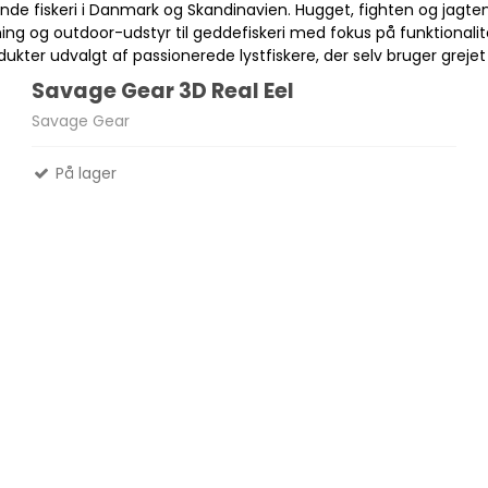
 fiskeri i Danmark og Skandinavien. Hugget, fighten og jagten 
ng og outdoor-udstyr til geddefiskeri med fokus på funktionalitet,
ukter udvalgt af passionerede lystfiskere, der selv bruger grejet
Madlavnings systemer -
Savage Gear 3D Real Eel
Stormkøkken
Fletliner
Savage Gear
Æsker
Pander-Gryder
Flueliner
På lager
Bestik
Monofil liner
ter
Termokande - og Krus
forfangsliner
Kølebokse
Tur Mad
Se alle