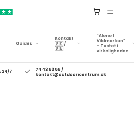
"Alene I
Kontakt
Vildmarken"
s
Guides
🇩🇰 /
– Testet i
🇩🇪
virkeligheden
74 43 53 55 /
ejsehåndklæder
Blink
 24/7
kontakt@outdooricentrum.dk
Telte
Beklædning
rybags
Kyst woblere
Liggeunderlag
Fodtøj
r
earbags
Ul blink - wobler
Soveposer
ejsetasker
Skewobler
Rygsæk
ersonlig Pleje
Gennemløbs blink /
Woblerer
Kogegrej
Jerkbaits
Mad til turen