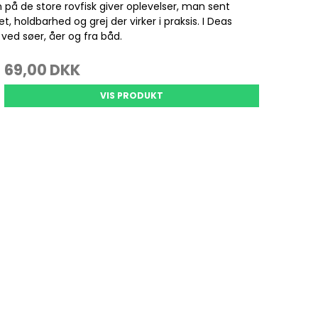
Se alle
på de store rovfisk giver oplevelser, man sent
 holdbarhed og grej der virker i praksis. I Deas
 ved søer, åer og fra båd.
Gedde Fiskeri
Liggeunderlag
69,00 DKK
Smartwatches
Fiskegrej til hele familien
Soveposer
Ekkoloder/Kortplotter
VIS PRODUKT
Kyst Fiskeri
Rygsæk
Håndholdt
Kaffe
Kommunikation
Kaffe
LiveScope
Transducere
Garmin Elmotorer
Se alle