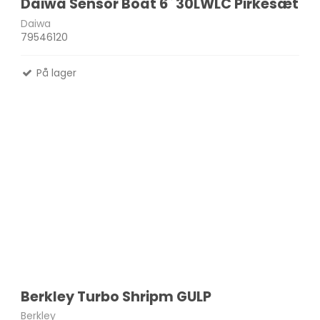
Daiwa Sensor Boat 6` 30LWLC Pirkesæt
Daiwa
79546120
På lager
Berkley Turbo Shripm GULP
Berkley