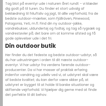
Tag blot på eventyr ude i naturen året rundt – vi klæder
dig godt på til turen. Du finder et stort udvalg af
beklædning til friluftsliv og jagt, til allle vejrforhold, fra de
bedste outdoor-mærker, som Fjällräven, Pinewood,
Patagonia, Yeti, m.fl. Find din ny outdoor-jakke,
vandrebukser, uldundertøj og fodtøj, og tag så rygsæk og
vandrestøvler på; det bare om at komme afsted og få
gode oplevelser ude i det fri.
Din outdoor butik
Her finder du det fedeste og bedste outdoor-udstyr, så
du har udrustningen i orden til dit næste outdoor-
eventyr. Vi har udstyr fra verdens førende outdoor-
producenter. Da vi har masser af praktisk erfaring
indenfor vandring og udeliv ved vi, at udstyret skal være
af bedste kvalitet; du kan derfor være sikker på, at
udstyret er bygget til at holde til barske situationer og
skiftende vejrforhold. Vi hjælper dig gerne med at finde
det perfekte til dit behov.