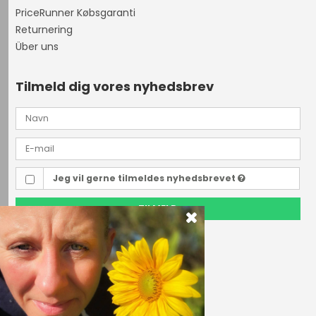
PriceRunner Købsgaranti
Returnering
Über uns
Tilmeld dig vores nyhedsbrev
Jeg vil gerne tilmeldes nyhedsbrevet
TILMELD
Outdoor i Centrum
Perlegade 44
6400 Sønderborg, Danmark
Telefonnr.