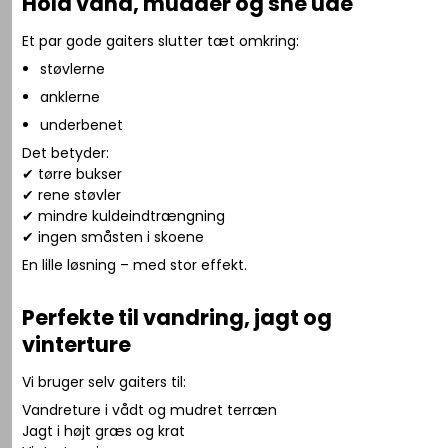
Hold vand, mudder og sne ude
Et par gode gaiters slutter tæt omkring:
støvlerne
anklerne
underbenet
Det betyder:
✔ tørre bukser
✔ rene støvler
✔ mindre kuldeindtrængning
✔ ingen småsten i skoene
En lille løsning – med stor effekt.
Perfekte til vandring, jagt og
vinterture
Vi bruger selv gaiters til:
Vandreture i vådt og mudret terræn
Jagt i højt græs og krat