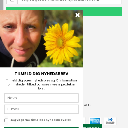
TILMELD
Outdoor i Centrum
Perlegade 44
6400 Sønderborg, Danmark
Telefonnr.
(+45) 74 43 53 55
E-mail
TILMELD DIG NYHEDSBREV
Tilmeld dig vores nyhedsbrev og få information
om nyheder, tilbud og vores nyeste produkter
først.
2026 © Outdoor i Centrum.
CVR-nummer: 21672742
Jeg vil gerne tilmeldes nyhedsbrevet