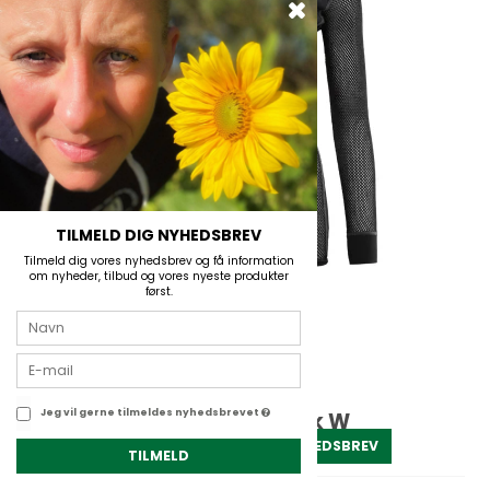
TILMELD DIG NYHEDSBREV
Tilmeld dig vores nyhedsbrev og få information
om nyheder, tilbud og vores nyeste produkter
først.
Jeg vil gerne tilmeldes nyhedsbrevet
Aclima WoolNet Crew Neck W
TILMELD NYHEDSBREV
Aclima
TILMELD