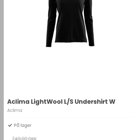
Aclima LightWool L/S Undershirt W
Aclima
På lager
749,00 DKK