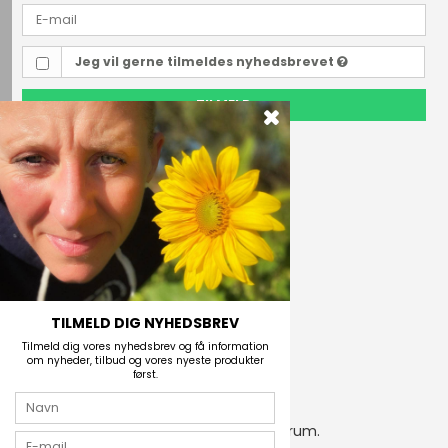
Jeg vil gerne tilmeldes nyhedsbrevet
TILMELD
Outdoor i Centrum
Perlegade 44
6400 Sønderborg, Danmark
Telefonnr.
(+45) 74 43 53 55
E-mail
TILMELD DIG NYHEDSBREV
Tilmeld dig vores nyhedsbrev og få information
om nyheder, tilbud og vores nyeste produkter
først.
2026 © Outdoor i Centrum.