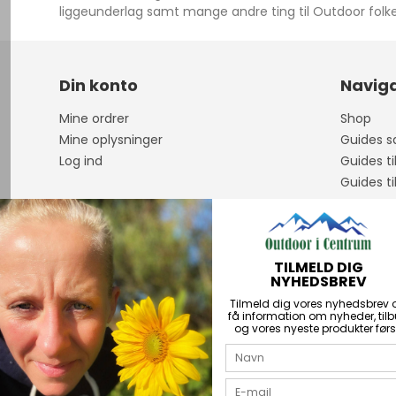
liggeunderlag samt mange andre ting til Outdoor folke
Din konto
Naviga
Mine ordrer
Shop
Mine oplysninger
Guides sa
Log ind
Guides ti
Guides ti
Om os
Åbningst
Guidet F
TILMELD DIG
Handelsb
NYHEDSBREV
Personda
Tilmeld dig vores nyhedsbrev 
Kontakt
få information om nyheder, til
og vores nyeste produkter førs
PriceRun
Returner
Über uns