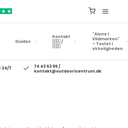
"Alene I
Kontakt
Vildmarken"
s
Guides
🇩🇰 /
– Testet i
🇩🇪
virkeligheden
74 43 53 55 /
ejsehåndklæder
Blink
 24/7
kontakt@outdooricentrum.dk
Telte
Beklædning
rybags
Kyst woblere
Liggeunderlag
Fodtøj
r
earbags
Ul blink - wobler
Soveposer
ejsetasker
Skewobler
Rygsæk
ersonlig Pleje
Gennemløbs blink /
Woblerer
Kogegrej
Jerkbaits
Mad til turen