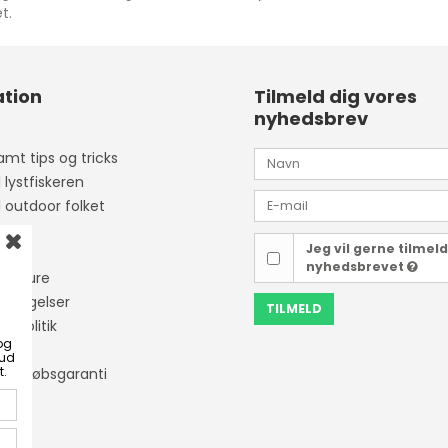
t.
tion
Tilmeld dig vores
nyhedsbrev
mt tips og tricks
l lystfiskeren
l outdoor folket
Jeg vil gerne tilmel
ider
nyhedsbrevet
isketure
etingelser
TILMELD
tapolitik
og
bud
t.
ner Købsgaranti
ing