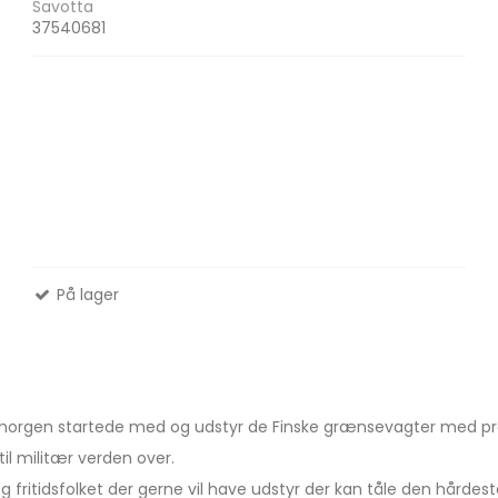
Savotta
37540681
På lager
s morgen startede med og udstyr de Finske grænsevagter med pro
il militær verden over.
g fritidsfolket der gerne vil have udstyr der kan tåle den hårde