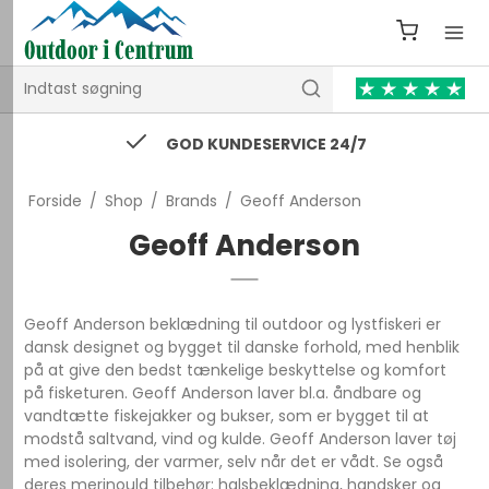
74 43 53 55 / kontakt@outdooricentrum.dk
Forside
/
Shop
/
Brands
/
Geoff Anderson
Geoff Anderson
Geoff Anderson beklædning til outdoor og lystfiskeri er
dansk designet og bygget til danske forhold, med henblik
på at give den bedst tænkelige beskyttelse og komfort
på fisketuren. Geoff Anderson laver bl.a. åndbare og
vandtætte fiskejakker og bukser, som er bygget til at
modstå saltvand, vind og kulde. Geoff Anderson laver tøj
med isolering, der varmer, selv når det er vådt. Se også
deres merinould tilbehør: halsbeklædning, handsker og