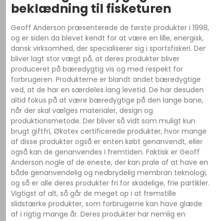
beklædning til fisketuren
Geoff Anderson præsenterede de første produkter i 1998,
og er siden da blevet kendt for at være en lille, energisk,
dansk virksomhed, der specialiserer sig i sportsfiskeri. Der
bliver lagt stor vægt på, at deres produkter bliver
produceret på bæredygtig vis og med respekt for
forbrugeren. Produkterne er blandt andet bæredygtige
ved, at de har en særdeles lang levetid. De har desuden
altid fokus på at være bæredygtige på den lange bane,
når der skal vælges materialer, design og
produktionsmetode. Der bliver så vidt som muligt kun
brugt giftfri, Økotex certificerede produkter, hvor mange
af disse produkter også er enten købt genanvendt, eller
også kan de genanvendes i fremtiden. Faktisk er Geoff
Anderson nogle af de eneste, der kan prale af at have en
både genanvendelig og nedbrydelig membran teknologi,
og så er alle deres produkter fri for skadelige, frie partikler.
Vigtigst af alt, så går de meget op i at fremstille
slidstærke produkter, som forbrugerne kan have glæde
af i rigtig mange år. Deres produkter har nemlig en