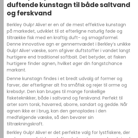
duftende kunstagn til både saltvand
og ferskvand
Berkley Gulp! Alive! er en af de mest effektive kunstagn
på markedet, udviklet til at efterligne naturlig føde og
tiltrække fisk med en kraftig duft- og smagsformel.
Denne innovative agn er gennemvædet i Berkley’s unikke
Gulp! Alive! væske, som afgiver duftstoffer i vandet langt
hurtigere end traditionel softbait. Det betyder, at fisken
hurtigere finder agnen, hvilket øger din fangstchance
markant.
Denne kunstagn findes i et bredt udvalg af former og
farver, der efterligner alt fra småfisk og rejer til orme og
krebsdyr. Den kan bruges til mange forskellige
fisketeknikker, både i saltvand og ferskvand. Perfekt til
arter som torsk, havørred, aborre, sandart og gedde. Når
agnen ikke er i brug, kan den genoplades i den
medfølgende væske, så den bevarer sin
tiltrækningskraft.
Berkley Gulp! Alive! er det perfekte valg for lystfiskere, der