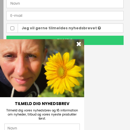
Jeg vil gerne tilmeldes nyhedsbrevet
TILMELD
Outdoor i Centrum
Perlegade 44
6400 Sønderborg, Danmark
Telefonnr.
(+45) 74 43 53 55
E-mail
TILMELD DIG NYHEDSBREV
Tilmeld dig vores nyhedsbrev og få information
om nyheder, tilbud og vores nyeste produkter
først.