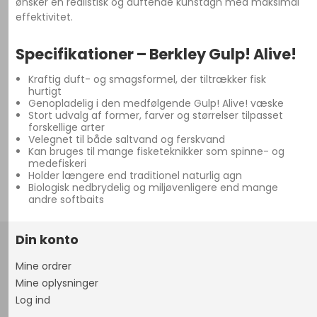
ønsker en realistisk og duftende kunstagn med maksimal
effektivitet.
Specifikationer – Berkley Gulp! Alive!
Kraftig duft- og smagsformel, der tiltrækker fisk
hurtigt
Genopladelig i den medfølgende Gulp! Alive! væske
Stort udvalg af former, farver og størrelser tilpasset
forskellige arter
Velegnet til både saltvand og ferskvand
Kan bruges til mange fisketeknikker som spinne- og
medefiskeri
Holder længere end traditionel naturlig agn
Biologisk nedbrydelig og miljøvenligere end mange
andre softbaits
Din konto
Mine ordrer
Mine oplysninger
Log ind