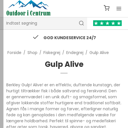
GOD KUNDESERVICE 24/7
Forside
/
Shop
/
Fiskegrej
/
Endegrej
/
Gulp Alive
Gulp Alive
Berkley Gulp! Alive! er en effektiv, duftende kunstagn, der
hurtigt tiltrækker fisk i både saltvand og ferskvand. Den
er gennemvædet i en unik duft- og smagsformel, som
afgiver lokkende stoffer hurtigere end traditionel softbait.
Agnen fås i mange former og farver, efterligner naturlig
føde og kan genoplades i den medfølgende væske for
længere holdbarhed. Perfekt til spinne- og medefiskeri
efter arter som torsk, havørred, aborre og sandart.