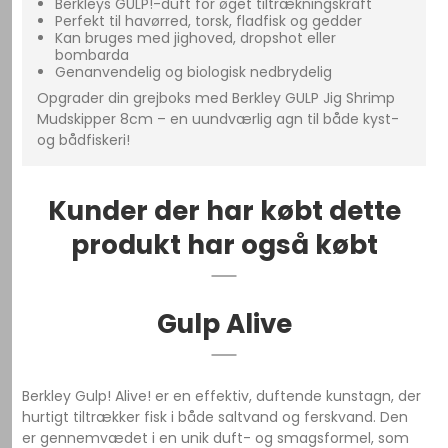
Berkleys GULP!-duft for øget tiltrækningskraft
Perfekt til havørred, torsk, fladfisk og gedder
Kan bruges med jighoved, dropshot eller
bombarda
Genanvendelig og biologisk nedbrydelig
Opgrader din grejboks med Berkley GULP Jig Shrimp
Mudskipper 8cm – en uundværlig agn til både kyst-
og bådfiskeri!
Kunder der har købt dette
produkt har også købt
Gulp Alive
Berkley Gulp! Alive! er en effektiv, duftende kunstagn, der
hurtigt tiltrækker fisk i både saltvand og ferskvand. Den
er gennemvædet i en unik duft- og smagsformel, som