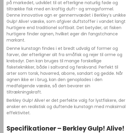
på markedet, udviklet til at efterligne naturlig føde og
tiltrække fisk med en kraftig duft- og smagsformel.
Denne innovative agn er gennemvædet i Berkley’s unikke
Gulp! Alive! væske, som afgiver duftstoffer i vandet langt
hurtigere end traditionel softbait. Det betyder, at fisken
hurtigere finder agnen, hvilket øger din fangstchance
markant.
Denne kunstagn findes i et bredt udvalg af former og
farver, der efterligner alt fra småfisk og rejer til orme og
krebsdyr. Den kan bruges til mange forskellige
fisketeknikker, både i saltvand og ferskvand. Perfekt til
arter som torsk, havørred, aborre, sandart og gedde. Når
agnen ikke er i brug, kan den genoplades i den
medfølgende væske, så den bevarer sin
tiltrækningskraft.
Berkley Gulp! Alive! er det perfekte valg for lystfiskere, der
ønsker en realistisk og duftende kunstagn med maksimal
effektivitet.
Specifikationer – Berkley Gulp! Alive!