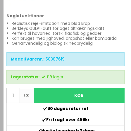
Nøglefunktioner
Realistisk reje-imitation med blød krop
Berkleys GULP!-duft for øget tiltrækningskraft
Perfekt til havørred, torsk, fladfisk og gedder
Kan bruges med jighoved, dropshot eller bombarda
Genanvendelig og biologisk nedbrydelig
Model/Varenr.:
50387619
Lagerstatus:
På lager
KØB
stk.
60 dages retur ret
Fri fragt over 499kr
Hurtig levering 1-3 dage