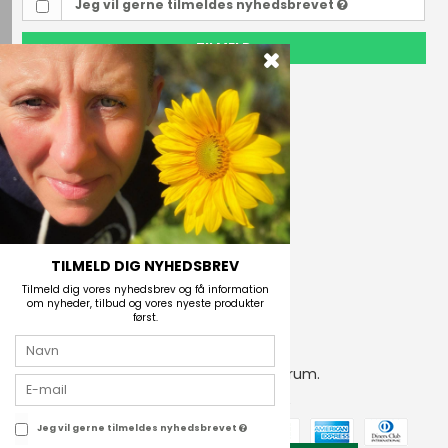
Jeg vil gerne tilmeldes nyhedsbrevet
TILMELD
Outdoor i Centrum
Perlegade 44
6400 Sønderborg, Danmark
Telefonnr.
(+45) 74 43 53 55
E-mail
TILMELD DIG NYHEDSBREV
Tilmeld dig vores nyhedsbrev og få information
om nyheder, tilbud og vores nyeste produkter
først.
2026 © Outdoor i Centrum.
CVR-nummer: 21672742
Jeg vil gerne tilmeldes nyhedsbrevet