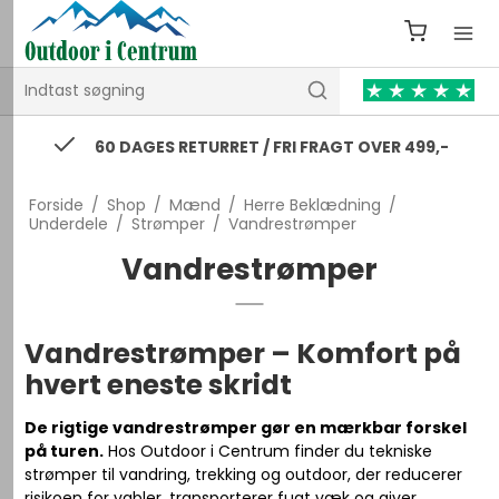
60 DAGES RETURRET / FRI FRAGT OVER 499,-
Forside
/
Shop
/
Mænd
/
Herre Beklædning
/
Underdele
/
Strømper
/
Vandrestrømper
Vandrestrømper
Vandrestrømper – Komfort på
hvert eneste skridt
De rigtige vandrestrømper gør en mærkbar forskel
på turen.
Hos Outdoor i Centrum finder du tekniske
strømper til vandring, trekking og outdoor, der reducerer
risikoen for vabler, transporterer fugt væk og giver