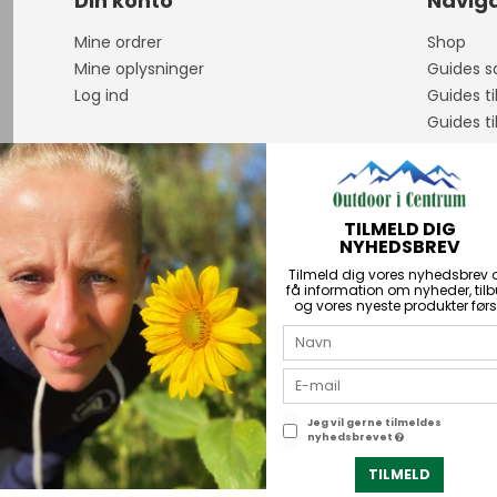
Din konto
Naviga
Mine ordrer
Shop
Mine oplysninger
Guides sa
Log ind
Guides ti
Guides ti
Om os
Åbningst
Guidet F
TILMELD DIG
Handelsb
NYHEDSBREV
Personda
Tilmeld dig vores nyhedsbrev 
Kontakt
få information om nyheder, til
og vores nyeste produkter førs
PriceRun
Returner
Über uns
Jeg vil gerne tilmeldes
nyhedsbrevet
2026 © Outdoor i Centrum.
CVR-nummer: 21672742
TILMELD