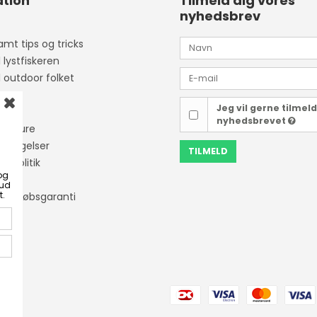
tion
Tilmeld dig vores
nyhedsbrev
mt tips og tricks
l lystfiskeren
l outdoor folket
Jeg vil gerne tilmel
ider
nyhedsbrevet
isketure
etingelser
TILMELD
tapolitik
og
bud
t.
ner Købsgaranti
ing