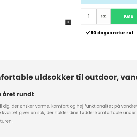
KØB
stk.
60 dages retur ret
fortable uldsokker til outdoor, va
 året rundt
 til dig, der ønsker varme, komfort og høj funktionalitet på vandr
kvalitet giver en sok, der holder dine fødder komfortable under b
aturen.