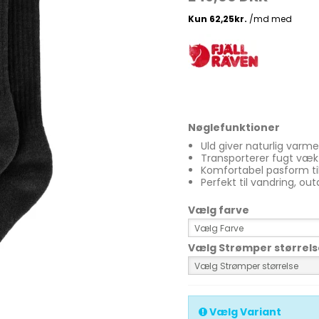
Madlavnings systemer -
Stormkøkken
Fletliner
Æsker
Pander-Gryder
Flueliner
Bestik
Monofil liner
Nøglefunktioner
ter
Termokande - og Krus
forfangsliner
Uld giver naturlig varm
Transporterer fugt væk
Kølebokse
Komfortabel pasform ti
Perfekt til vandring, o
Tur Mad
Vælg farve
Se alle
Vælg Farve
Vælg Strømper størrels
Vælg Strømper størrelse
Vælg Variant