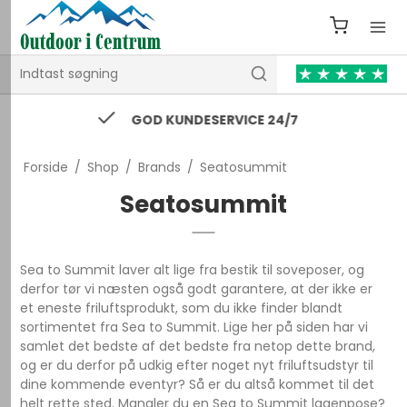
74 43 53 55 / kontakt@outdooricentrum.dk
Forside
/
Shop
/
Brands
/
Seatosummit
Seatosummit
Sea to Summit laver alt lige fra bestik til soveposer, og
derfor tør vi næsten også godt garantere, at der ikke er
et eneste friluftsprodukt, som du ikke finder blandt
sortimentet fra Sea to Summit. Lige her på siden har vi
samlet det bedste af det bedste fra netop dette brand,
og er du derfor på udkig efter noget nyt friluftsudstyr til
dine kommende eventyr? Så er du altså kommet til det
helt rette sted. Mangler du en Sea to Summit lagenpose?