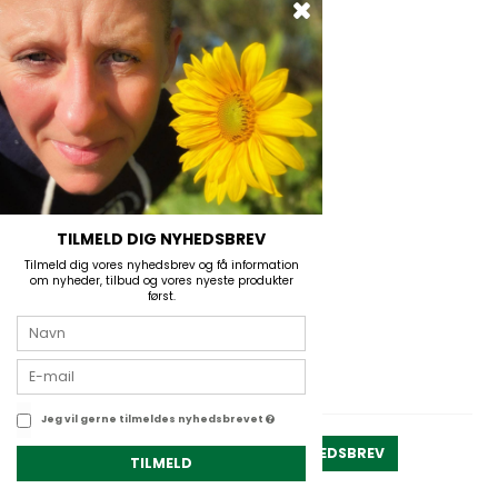
TILMELD DIG NYHEDSBREV
Tilmeld dig vores nyhedsbrev og få information
om nyheder, tilbud og vores nyeste produkter
først.
Dry Bag Sling
08359712
Jeg vil gerne tilmeldes nyhedsbrevet
På lager
TILMELD NYHEDSBREV
TILMELD
99,00 DKK