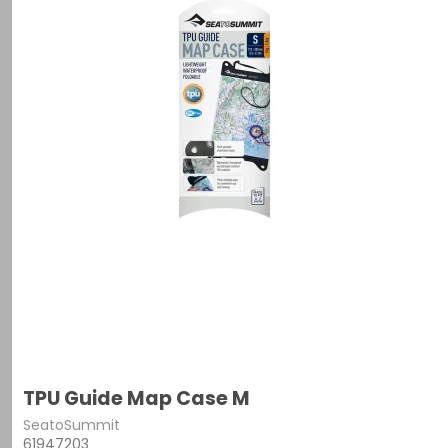
TPU Guide Map Case M
SeatoSummit
61947203