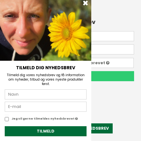
Über uns
Tilmeld dig vores nyhedsbrev
Jeg vil gerne tilmeldes nyhedsbrevet
TILMELD DIG NYHEDSBREV
Tilmeld dig vores nyhedsbrev og få information
TILMELD
om nyheder, tilbud og vores nyeste produkter
først.
Outdoor i Centrum
Perlegade 44
6400 Sønderborg, Danmark
Jeg vil gerne tilmeldes nyhedsbrevet
Telefonnr.
TILMELD NYHEDSBREV
(+45) 74 43 53 55
TILMELD
E-mail