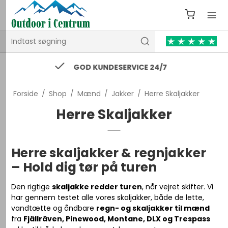
74 43 53 55 / kontakt@outdooricentrum.dk
Forside
/
Shop
/
Mænd
/
Jakker
/
Herre Skaljakker
Herre Skaljakker
Herre skaljakker & regnjakker
– Hold dig tør på turen
Den rigtige
skaljakke redder turen
, når vejret skifter. Vi
har gennem testet alle vores skaljakker, både de lette,
vandtætte og åndbare
regn- og skaljakker til mænd
fra
Fjällräven, Pinewood, Montane, DLX og Trespass