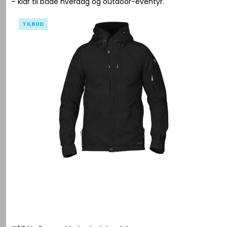
– klar til både hverdag og outdoor-eventyr.
TILBUD