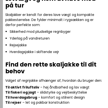
på tur
Skaljakker er kendt for deres lave vægt og kompakte
pakkestørrelse. De fylder minimalt i rygsækken og er
derfor perfekte som:
Sikkerhed mod pludselige regnbyger
Yderlag på vandreturen
Rejsejakke
Hverdagsjakke i skiftende vejr
Find den rette skaljakke til dit
behov
Valget af regnjakke afhænger af, hvordan du bruger den:
Til aktivt friluftsliv
– høj åndbarhed og lav vægt
Til fiskeri og jagt
– slidstyrke og vejrbeskyttelse
Til hverdagsbrug
– komfort og stilrent design
Til rejser
– let og pakbar konstruktion