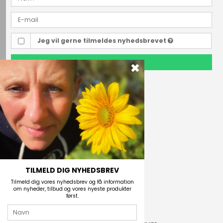
Jeg vil gerne tilmeldes nyhedsbrevet
TILMELD
Outdoor i Centrum
Perlegade 44
6400 Sønderborg, Danmark
Telefonnr.
(+45) 74 43 53 55
E-mail
TILMELD DIG NYHEDSBREV
Tilmeld dig vores nyhedsbrev og få information
om nyheder, tilbud og vores nyeste produkter
først.