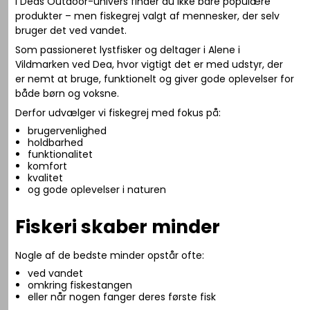
I Deas Outdoor-univers finder du ikke bare populære
produkter – men fiskegrej valgt af mennesker, der selv
bruger det ved vandet.
Som passioneret lystfisker og deltager i
Alene i
Vildmarken
ved Dea, hvor vigtigt det er med udstyr, der
er nemt at bruge, funktionelt og giver gode oplevelser for
både børn og voksne.
Derfor udvælger vi fiskegrej med fokus på:
brugervenlighed
holdbarhed
funktionalitet
komfort
kvalitet
og gode oplevelser i naturen
Fiskeri skaber minder
Nogle af de bedste minder opstår ofte:
ved vandet
omkring fiskestangen
eller når nogen fanger deres første fisk