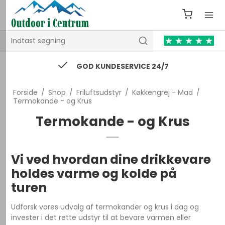
74 43 53 55 / kontakt@outdooricentrum.dk
Forside
/
Shop
/
Friluftsudstyr
/
Køkkengrej - Mad
/
Termokande - og Krus
Termokande - og Krus
Vi ved hvordan dine drikkevare
holdes varme og kolde på
turen
Udforsk vores udvalg af termokander og krus i dag og
invester i det rette udstyr til at bevare varmen eller