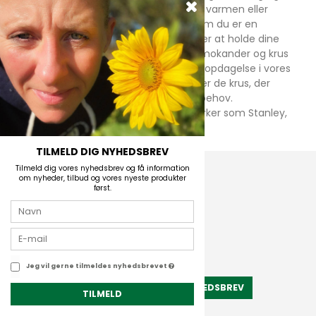
invester i det rette udstyr til at bevare varmen eller
køligheden i dine drikkevarer. Uanset om du er en
kaffeentusiast, teelsker eller blot ønsker at holde dine
drikkevarer tempererede, vil vores termokander og krus
være din pålidelige følgesvend. Gå på opdagelse i vores
sortiment og find den termokande eller de krus, der
passer bedst til dine præferencer og behov.
Hos Outdoor i Centrum finder du mærker som Stanley,
Yeti og Sea To Summit
TILMELD DIG NYHEDSBREV
Din konto
Tilmeld dig vores nyhedsbrev og få information
om nyheder, tilbud og vores nyeste produkter
først.
Mine ordrer
Mine oplysninger
Log ind
Navigation
Jeg vil gerne tilmeldes nyhedsbrevet
TILMELD NYHEDSBREV
TILMELD
Shop
Guides samt tips og tricks