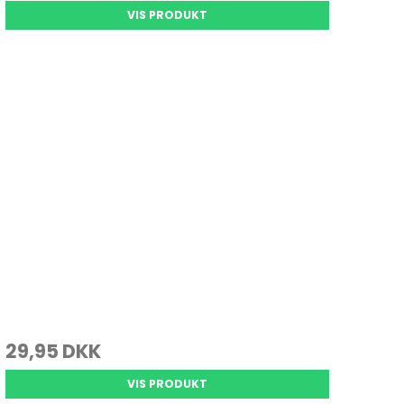
Se alle
VIS PRODUKT
Gedde Fiskeri
Liggeunderlag
Smartwatches
Fiskegrej til hele familien
Soveposer
Ekkoloder/Kortplotter
Kyst Fiskeri
Rygsæk
Håndholdt
Kaffe
Kommunikation
Kaffe
LiveScope
Transducere
Garmin Elmotorer
Se alle
29,95 DKK
VIS PRODUKT