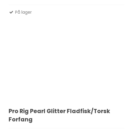
På lager
Madlavnings systemer -
Stormkøkken
Fletliner
Æsker
Pander-Gryder
Flueliner
Bestik
Monofil liner
ter
Termokande - og Krus
forfangsliner
Kølebokse
Tur Mad
Se alle
Pro Rig Pearl Glitter Fladfisk/Torsk
Forfang