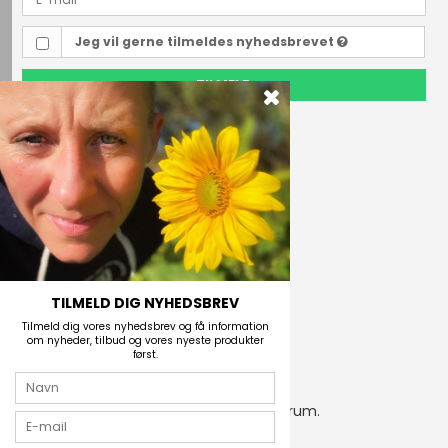
Jeg vil gerne tilmeldes nyhedsbrevet
TILMELD
Outdoor i Centrum
Perlegade 44
6400 Sønderborg, Danmark
Telefonnr.
(+45) 74 43 53 55
E-mail
TILMELD DIG NYHEDSBREV
Tilmeld dig vores nyhedsbrev og få information
om nyheder, tilbud og vores nyeste produkter
først.
2026 © Outdoor i Centrum.
CVR-nummer: 21672742