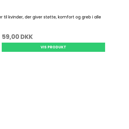
Se alle
til kvinder, der giver støtte, komfort og greb i alle
Gedde Fiskeri
Liggeunderlag
Smartwatches
Fiskegrej til hele familien
Soveposer
59,00 DKK
Ekkoloder/Kortplotter
Kyst Fiskeri
Rygsæk
Håndholdt
VIS PRODUKT
Kaffe
Kommunikation
Kaffe
LiveScope
Transducere
Garmin Elmotorer
Se alle