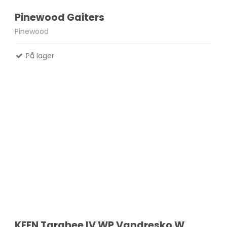
Pinewood Gaiters
Pinewood
På lager
KEEN Targhee IV WP Vandresko W