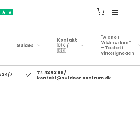
"Alene I
Kontakt
Vildmarken"
s
Guides
🇩🇰 /
– Testet i
🇩🇪
virkeligheden
74 43 53 55 /
ejsehåndklæder
Blink
 24/7
kontakt@outdooricentrum.dk
Telte
Beklædning
rybags
Kyst woblere
Liggeunderlag
Fodtøj
r
earbags
Ul blink - wobler
Soveposer
ejsetasker
Skewobler
Rygsæk
ersonlig Pleje
Gennemløbs blink /
Woblerer
Kogegrej
Jerkbaits
Mad til turen