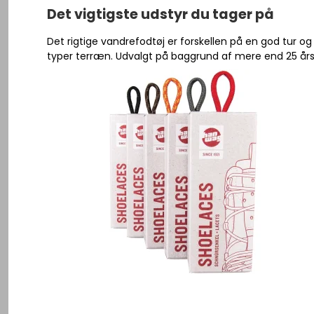
Se alle
Herre Vandresko
Det vigtigste udstyr du tager på
Herre Vandrestøvler
Det rigtige vandrefodtøj er forskellen på en god tur og 
Gummistøvler
Lygter - Pandelygter
Dame Vandresko
Div Tilbehør
typer terræn. Udvalgt på baggrund af mere end 25 års erf
Fangstnet
Sandaler
Knive - Økser
Dame Vandrestøvler
Pleje produkter
Grejkasser / 
Herre Vandrestrømper
Kompas
Gummistøvler
Kroge
Såler
Kikkert
Sandaler
Svivler - hæg
Se alle
Karabinhage
Vandrestrømper
Røgovn
Såler
Solbriller
Se alle
Se alle