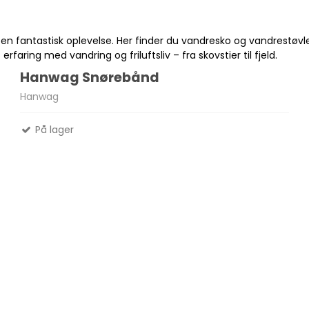
en fantastisk oplevelse. Her finder du vandresko og vandrestøvler 
Madlavnings systemer -
aring med vandring og friluftsliv – fra skovstier til fjeld.
Stormkøkken
Fletliner
Hanwag Snørebånd
Æsker
Pander-Gryder
Flueliner
Hanwag
Bestik
Monofil liner
På lager
ter
Termokande - og Krus
forfangsliner
Kølebokse
Tur Mad
Se alle