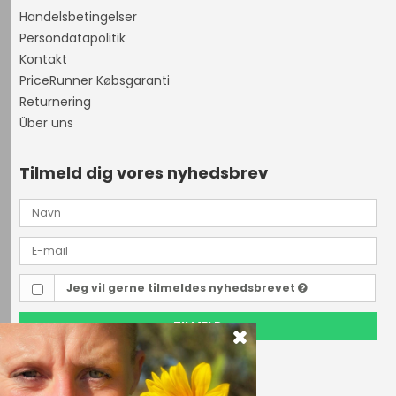
Handelsbetingelser
Persondatapolitik
Kontakt
PriceRunner Købsgaranti
Returnering
Über uns
Tilmeld dig vores nyhedsbrev
Jeg vil gerne tilmeldes nyhedsbrevet
TILMELD
Outdoor i Centrum