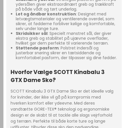
ydersålen giver ekstraordinært greb og trækkraft
på både vådt og tørt underlag.
Let og åndbar konstruktion
: Designet med
letvægtsmaterialer og ventilerende overdel, som
sikrer, at fødderne forbliver kølige og komfortable,
selv under lange ture.
Skridsikker sål
: Specielt mønstret sål, der giver
ekstra greb og stabilitet på ujævne overflader,
hvilket gør dem perfekte til varierende terræn.
Støttende pasform
: Polstret indersål og
justerbar snøring sikrer en tætsiddende og
komfortabel pasform, der tilpasser sig dine fødder.
Hvorfor Vælge SCOTT Kinabalu 3
GTX Dame Sko?
SCOTT Kinabalu 3 GTX Dame Sko er det ideelle valg
for kvinder, der ikke vil gå på kompromis med
hverken komfort eller ydeevne. Med deres
vandtætte GORE-TEX® teknologi og ergonomiske
design er de skabt til at tackle alle slags vejrforhold
og terræn. Perfekte til både korte ture og lange
udflugter, tilbyder disse sko den nødvendige