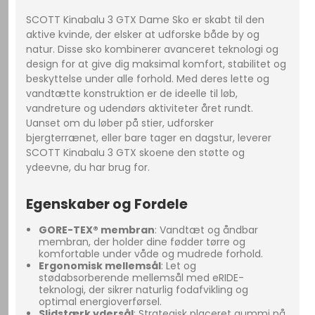
SCOTT Kinabalu 3 GTX Dame Sko er skabt til den
aktive kvinde, der elsker at udforske både by og
natur. Disse sko kombinerer avanceret teknologi og
design for at give dig maksimal komfort, stabilitet og
beskyttelse under alle forhold. Med deres lette og
vandtætte konstruktion er de ideelle til løb,
vandreture og udendørs aktiviteter året rundt.
Uanset om du løber på stier, udforsker
bjergterrænet, eller bare tager en dagstur, leverer
SCOTT Kinabalu 3 GTX skoene den støtte og
ydeevne, du har brug for.
Egenskaber og Fordele
GORE-TEX® membran
: Vandtæt og åndbar
membran, der holder dine fødder tørre og
komfortable under våde og mudrede forhold.
Ergonomisk mellemsål
: Let og
stødabsorberende mellemsål med eRIDE-
teknologi, der sikrer naturlig fodafvikling og
optimal energioverførsel.
Slidstærk ydersål
: Strategisk placeret gummi på