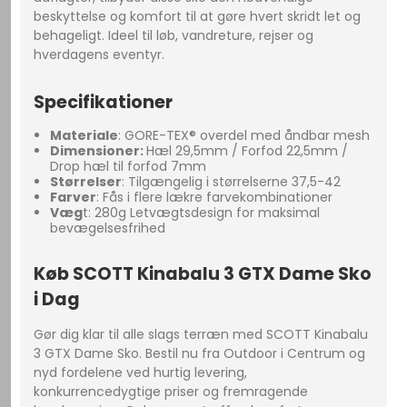
beskyttelse og komfort til at gøre hvert skridt let og
behageligt. Ideel til løb, vandreture, rejser og
hverdagens eventyr.
Specifikationer
Materiale
: GORE-TEX® overdel med åndbar mesh
Dimensioner:
Hæl 29,5mm / Forfod 22,5mm /
Drop hæl til forfod 7mm
Størrelser
: Tilgængelig i størrelserne 37,5-42
Farver
: Fås i flere lækre farvekombinationer
Væg
t: 280g Letvægtsdesign for maksimal
bevægelsesfrihed
Køb SCOTT Kinabalu 3 GTX Dame Sko
i Dag
Gør dig klar til alle slags terræn med SCOTT Kinabalu
3 GTX Dame Sko. Bestil nu fra Outdoor i Centrum og
nyd fordelene ved hurtig levering,
konkurrencedygtige priser og fremragende