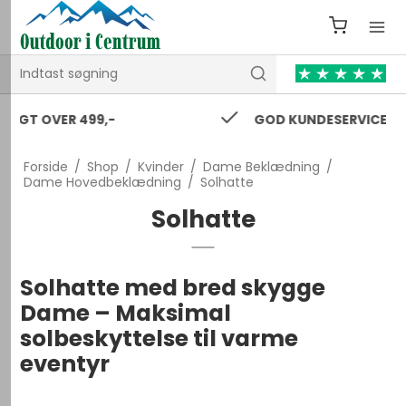
GOD KUNDESERVICE 24/7
Forside
/
Shop
/
Kvinder
/
Dame Beklædning
/
Dame Hovedbeklædning
/
Solhatte
Solhatte
Solhatte med bred skygge
Dame – Maksimal
solbeskyttelse til varme
eventyr