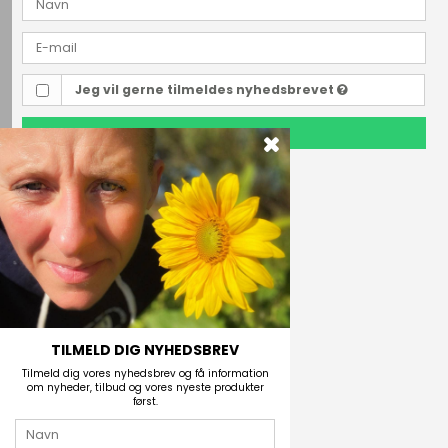
Jeg vil gerne tilmeldes nyhedsbrevet
TILMELD
Outdoor i Centrum
Perlegade 44
6400 Sønderborg, Danmark
Telefonnr.
(+45) 74 43 53 55
E-mail
TILMELD DIG NYHEDSBREV
Tilmeld dig vores nyhedsbrev og få information
om nyheder, tilbud og vores nyeste produkter
først.