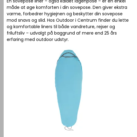
En sovepose liner – også kaldet lagenpose – er en enkel
måde at øge komforten i din sovepose. Den giver ekstra
varme, forbedrer hygiejnen og beskytter din sovepose
mod snavs og slid. Hos Outdoor i Centrum finder du lette
og komfortable liners til både vandreture, rejser og
friluftsliv – udvalgt på baggrund af mere end 25 års
erfaring med outdoor udstyr.