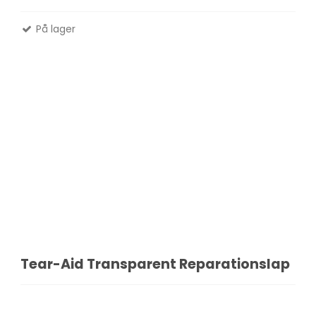
På lager
Madlavnings systemer -
Stormkøkken
Fletliner
Æsker
Pander-Gryder
Flueliner
Bestik
Monofil liner
ter
Termokande - og Krus
forfangsliner
Kølebokse
Tur Mad
Se alle
Tear-Aid Transparent Reparationslap