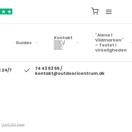
"Alene I
Kontakt
Vildmarken"
s
Guides
🇩🇰 /
– Testet i
🇩🇪
virkeligheden
74 43 53 55 /
ejsehåndklæder
Blink
 24/7
kontakt@outdooricentrum.dk
Telte
Beklædning
rybags
Kyst woblere
Liggeunderlag
Fodtøj
r
earbags
Ul blink - wobler
Soveposer
ejsetasker
Skewobler
Rygsæk
ersonlig Pleje
Gennemløbs blink /
Woblerer
Kogegrej
Jerkbaits
249,00 DKK
Mad til turen