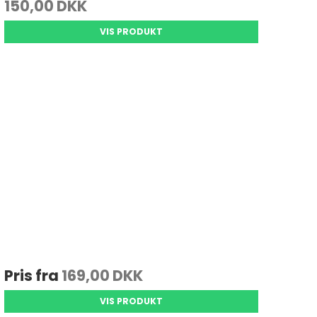
150,00 DKK
Se alle
VIS PRODUKT
Gedde Fiskeri
Liggeunderlag
Smartwatches
Fiskegrej til hele familien
Soveposer
Ekkoloder/Kortplotter
Kyst Fiskeri
Rygsæk
Håndholdt
Kaffe
Kommunikation
Kaffe
LiveScope
Transducere
Garmin Elmotorer
Se alle
Pris fra
169,00 DKK
VIS PRODUKT