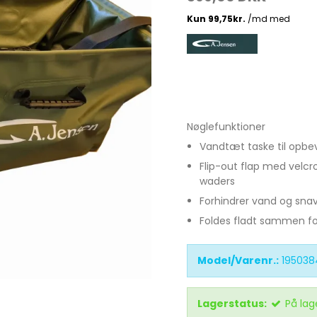
Madlavnings systemer -
Stormkøkken
Fletliner
Æsker
Pander-Gryder
Flueliner
Bestik
Monofil liner
Nøglefunktioner
ter
Termokande - og Krus
forfangsliner
Vandtæt taske til opbev
Kølebokse
Flip-out flap med velcr
waders
Tur Mad
Forhindrer vand og snavs
Se alle
Foldes fladt sammen f
Model/Varenr.:
195038
Lagerstatus:
På lag