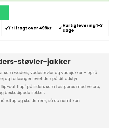
Hurtig levering 1-3
Fri fragt over 499kr
dage
ders-støvler-jakker
yr som waders, vadestøvler og vadejakker – også
ej og forlænger levetiden på dit udstyr.
"flip-out flap" på siden, som fastgøres med velcro,
og beskadigede sokker.
rehåndtag og skulderrem, så du nemt kan