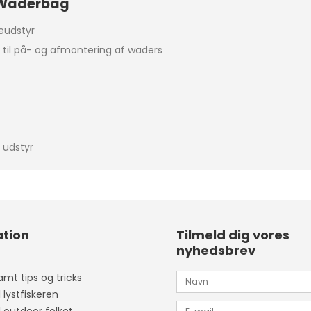
r Waderbag
eudstyr
 til på- og afmontering af waders
 udstyr
tion
Tilmeld dig vores
nyhedsbrev
mt tips og tricks
l lystfiskeren