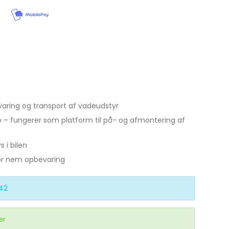
Se alle
Gedde Fiskeri
Liggeunderlag
Smartwatches
Fiskegrej til hele familien
Soveposer
Ekkoloder/Kortplotter
Kyst Fiskeri
Rygsæk
Håndholdt
Kaffe
Kommunikation
aring og transport af vadeudstyr
Kaffe
LiveScope
o – fungerer som platform til på- og afmontering af
Transducere
Garmin Elmotorer
 i bilen
or nem opbevaring
Se alle
42
er