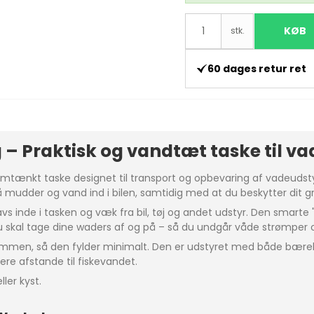
KØB
stk.
60 dages retur ret
– Praktisk og vandtæt taske til va
mtænkt taske designet til transport og opbevaring af vadeudst
mudder og vand ind i bilen, samtidig med at du beskytter dit gr
s inde i tasken og væk fra bil, tøj og andet udstyr. Den smarte 
 skal tage dine waders af og på – så du undgår våde strømper 
dt sammen, så den fylder minimalt. Den er udstyret med både bæ
re afstande til fiskevandet.
ller kyst.