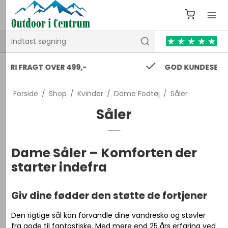
-
GOD KUNDESERVICE 24/7
Forside
/
Shop
/
Kvinder
/
Dame Fodtøj
/
Såler
Såler
Dame Såler – Komforten der
starter indefra
Giv dine fødder den støtte de fortjener
Den rigtige sål kan forvandle dine vandresko og støvler
fra gode til fantastiske. Med mere end 25 års erfaring ved