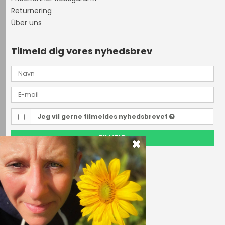
Returnering
Über uns
Tilmeld dig vores nyhedsbrev
Jeg vil gerne tilmeldes nyhedsbrevet
TILMELD
Outdoor i Centrum
Perlegade 44
6400 Sønderborg, Danmark
Telefonnr.
(+45) 74 43 53 55