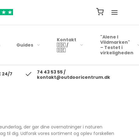
"Alene I
Kontakt
Vildmarken"
s
Guides
🇩🇰 /
– Testet i
🇩🇪
virkeligheden
74 43 53 55 /
ejsehåndklæder
Blink
 24/7
kontakt@outdooricentrum.dk
Telte
Beklædning
rybags
Kyst woblere
Liggeunderlag
Fodtøj
r
earbags
Ul blink - wobler
Soveposer
ejsetasker
Skewobler
Rygsæk
ersonlig Pleje
Gennemløbs blink /
Woblerer
Kogegrej
underlag, der gør dine overnatninger i naturen
Jerkbaits
 til dig. Udforsk vores sortiment og oplev forskellen
Mad til turen