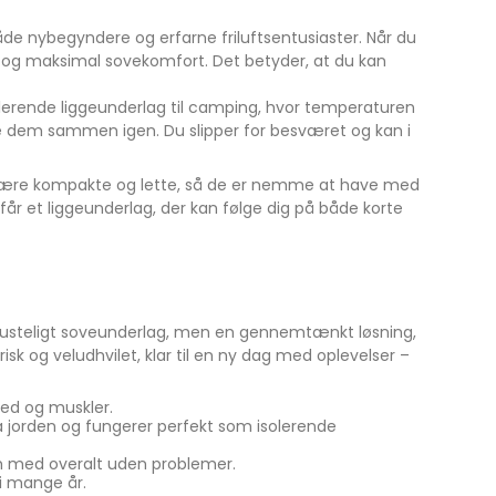
både nybegyndere og erfarne friluftsentusiaster. Når du
d og maksimal sovekomfort. Det betyder, at du kan
olerende liggeunderlag til camping, hvor temperaturen
ke dem sammen igen. Du slipper for besværet og kan i
at være kompakte og lette, så de er nemme at have med
u får et liggeunderlag, der kan følge dig på både korte
ppusteligt soveunderlag, men en gennemtænkt løsning,
risk og veludhvilet, klar til en ny dag med oplevelser –
ed og muskler.
fra jorden og fungerer perfekt som isolerende
em med overalt uden problemer.
 i mange år.