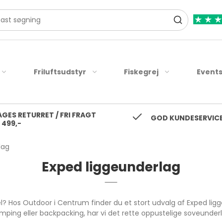
Friluftsudstyr
Fiskegrej
Event
AGES RETURRET / FRI FRAGT
tte Jakker
Langtidsholdbar Mad
Spinnehjul
Vandrestave
Fiskejakker
R
GOD KUNDESERVICE
 499,-
Regnjakker
er
kser
Vand
Multihjul
Drikke udstyr
Fiskeveste
D
Regnbukser
lag
ænger
ag
Nødradio
Fluehjul
Tilbehør
Waders / Vadestøvle
G
g
Regnslag
Exped liggeunderlag
il
æt
Strøm
Baitrunner Hjul
Fiske bukser
R
Regnsæt
Skjorter
P
 varme
Stænger
Skaljakker
T-shirt
os Outdoor i Centrum finder du et stort udvalg af Exped ligge
ng eller backpacking, har vi det rette oppustelige soveunderlag
Se alle