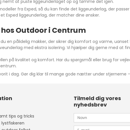
og nemt at puste liggeunderlaget op og tømme det igen.
deller fra Exped, så du kan finde det liggeunderlag, der passer 
u et Exped liggeunderlag, der matcher dine ønsker.
 hos Outdoor i Centrum
u en pålidelig makker, der sikrer dig komfort og varme, uanset hv
soveunderlag med ekstra isolering. Vi hjælper dig gerne med at fin
en på kvalitet og komfort. Har du spørgsmål eller brug for vejledni
 Centrum.
vorit i dag. Gør dig klar til mange gode nætter under stjernerne 
tion
Tilmeld dig vores
nyhedsbrev
mt tips og tricks
l lystfiskeren