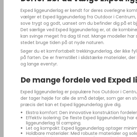
Exped liggeunderlag er kendt for deres overlegne komfo
vælger et Exped liggeunderlag fra Outdoor i Centrum, 
sove trygt og godt, uanset om du befinder dig på et bj
Det særlige ved Exped liggeunderlag er, at de kombine
kan svinge meget fra dag til nat. Mange modeller har
stedet bruge tiden på at nyde naturen.
Søger du et komfortabelt trekkingunderlag, der ikke 
på farten. De er fremstillet i slidstærke materialer, de
og lange eventyr.
De mange fordele ved Exped 
Exped liggeunderlag er populære hos Outdoor i Centru
der tager højde for alle de små detaljer, som gør en stor
præcis det kan et Exped liggeunderlag give dig.
Ekstra komfort: Den innovative konstruktion forde
Effektiv isolering: De fleste Exped liggeunderlag ha
liggeunderlag til camping.
Let og kompakt: Exped liggeunderlag optager minim
Holdbare materialer: Med robuste materialer og solid