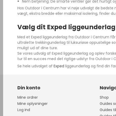
Nem betjening: De smarte ventiler gør det hurtigt 
Hos Outdoor i Centrum har vi nøje udvalgt de bedste mo
vægt, ekstra bredde eller maksimal isolering, finder d
Vælg dit Exped liggeunderlag
Med et Exped liggeunderlag fra Outdoor i Centrum får d
ultralette trekkingunderlag til luksuriøse oppustelige 
muligt ud af dine ture.
Se vores udvalg af Exped liggeunderlag og oplev forskell
tur til en succes med det rigtige udstyr fra Outdoor i
Se hele udvalget af
Exped
liggeunderlag og find din fa
Din konto
Naviga
Mine ordrer
Shop
Mine oplysninger
Guides sa
Log ind
Guides ti