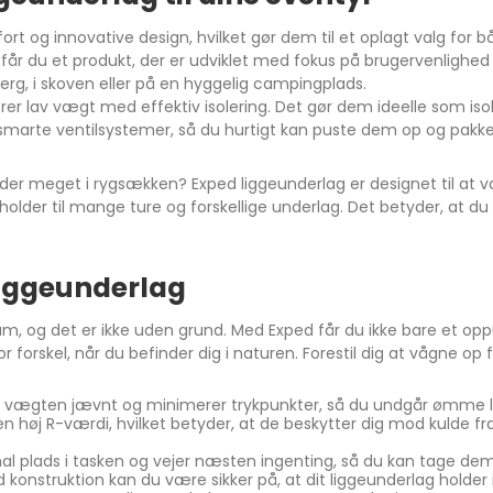
rt og innovative design, hvilket gør dem til et oplagt valg for 
får du et produkt, der er udviklet med fokus på brugervenlighe
erg, i skoven eller på en hyggelig campingplads.
rer lav vægt med effektiv isolering. Det gør dem ideelle som is
 smarte ventilsystemer, så du hurtigt kan puste dem op og pak
fylder meget i rygsækken? Exped liggeunderlag er designet til 
r holder til mange ture og forskellige underlag. Det betyder, at d
liggeunderlag
m, og det er ikke uden grund. Med Exped får du ikke bare et o
 forskel, når du befinder dig i naturen. Forestil dig at vågne op f
ler vægten jævnt og minimerer trykpunkter, så du undgår ømme l
r en høj R-værdi, hvilket betyder, at de beskytter dig mod kulde 
al plads i tasken og vejer næsten ingenting, så du kan tage d
 konstruktion kan du være sikker på, at dit liggeunderlag holder